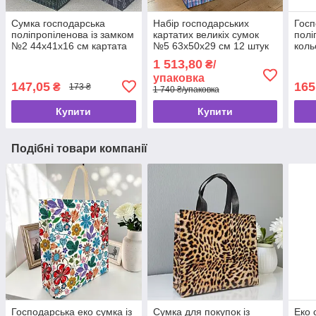
Сумка господарська
Набір господарських
Госп
поліпропіленова із замком
картатих великіх сумок
полі
№2 44х41x16 см картата
№5 63х50x29 см 12 штук
коль
сумка господарська
мал
1 513,80
₴/
тканинна
см с
упаковка
замк
147,05
165
₴
173 ₴
1 740 ₴/упаковка
Купити
Купити
Подібні товари компанії
Господарська еко сумка із
Сумка для покупок із
Еко 