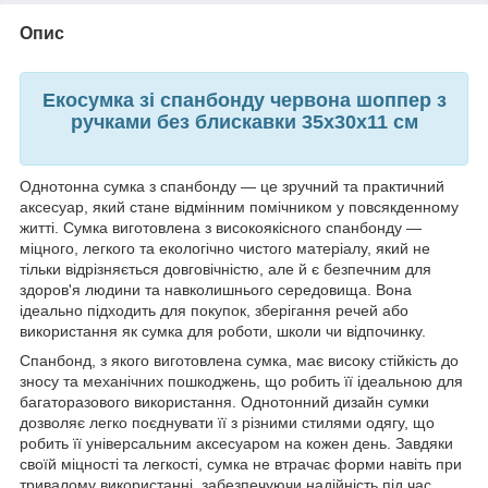
Опис
Екосумка зі спанбонду червона шоппер з
ручками без блискавки 35х30х11 см
Однотонна сумка з спанбонду — це зручний та практичний
аксесуар, який стане відмінним помічником у повсякденному
житті. Сумка виготовлена з високоякісного спанбонду —
міцного, легкого та екологічно чистого матеріалу, який не
тільки відрізняється довговічністю, але й є безпечним для
здоров'я людини та навколишнього середовища. Вона
ідеально підходить для покупок, зберігання речей або
використання як сумка для роботи, школи чи відпочинку.
Спанбонд, з якого виготовлена сумка, має високу стійкість до
зносу та механічних пошкоджень, що робить її ідеальною для
багаторазового використання. Однотонний дизайн сумки
дозволяє легко поєднувати її з різними стилями одягу, що
робить її універсальним аксесуаром на кожен день. Завдяки
своїй міцності та легкості, сумка не втрачає форми навіть при
тривалому використанні, забезпечуючи надійність під час