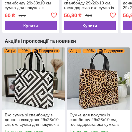
спанбонду 29х33х10 см
спанбонду 29х26х10 см,
дон
сумка для покупок із
господарська еко сумка із
29х2
спанбонду
спанбонду
для 
60
56,80
56,
₴
₴
75 ₴
71 ₴
Купити
Купити
Акційні пропозиції та новинки
Акція
–20%
Подарунок
Акція
–20%
Подарунок
Еко сумка зі спанбонду з
Сумка для покупок із
донною складкою 29х26х10
спанбонду 29х26х10 см,
см, еко сумка для покупок із
господарська еко сумка із
спанбонду
спанбонду
Готово до відправки
Готово до відправки