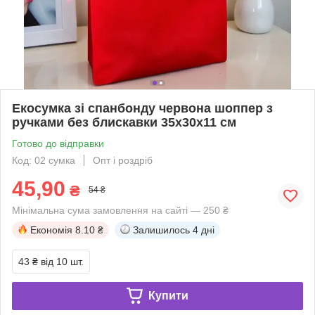
Екосумка зі спанбонду червона шоппер з
ручками без блискавки 35х30х11 см
Готово до відправки
Код: 02 сумка
Опт і роздріб
45,90
₴
54 ₴
Мінімальна сума замовлення на сайті — 250 ₴
Економія
8.10 ₴
Залишилось
4 дні
43 ₴
від 10 шт.
Купити