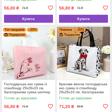
56,80
56,80
₴
₴
71 ₴
71 ₴
Купити
Купити
Топ продажів
–20%
Новинка
–20%
Подарунок
Подарунок
Господарська еко сумка із
Красива жіноча господарська
спанбонду 29х26х10 см,
еко сумка із спанбонду
багаторазова сумка шоппер
29х26х10 см, багаторазова
для покупок із спанбонду
сумка для покупок із
Готово до відправки
Готово до відправки
спанбонду
56,80
71,20
₴
₴
71 ₴
89 ₴