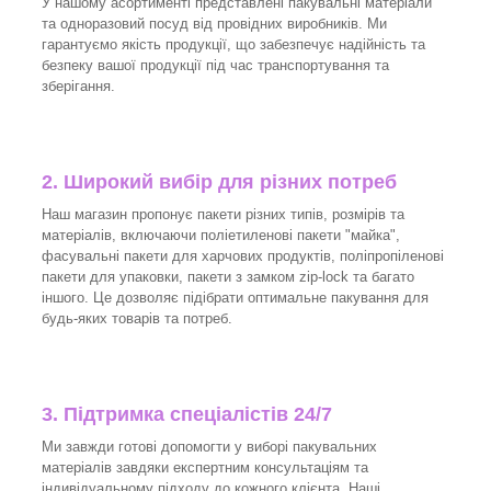
У нашому асортименті представлені пакувальні матеріали
та одноразовий посуд від провідних виробників. Ми
гарантуємо якість продукції, що забезпечує надійність та
безпеку вашої продукції під час транспортування та
зберігання.
2. Широкий вибір для різних потреб
Наш магазин пропонує пакети різних типів, розмірів та
матеріалів, включаючи поліетиленові пакети "майка",
фасувальні пакети для харчових продуктів, поліпропіленові
пакети для упаковки, пакети з замком zip-lock та багато
іншого. Це дозволяє підібрати оптимальне пакування для
будь-яких товарів та потреб.
3.
Підтримка спеціалістів 24/7
Ми завжди готові допомогти у виборі пакувальних
матеріалів завдяки експертним консультаціям та
індивідуальному підходу до кожного клієнта. Наші