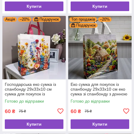
Купити
Купити
Акція
–20%
Подарунок
Топ продажів
–20%
Подарунок
Господарська еко сумка із
Еко сумка для покупок із
спанбонду 29х33х10 см
спанбонду 29х33х10 см еко
сумка для покупок із
сумка зі спанбонду з донною
спанбонду
складкою
Готово до відправки
Готово до відправки
60
60
₴
₴
75 ₴
75 ₴
Купити
Купити