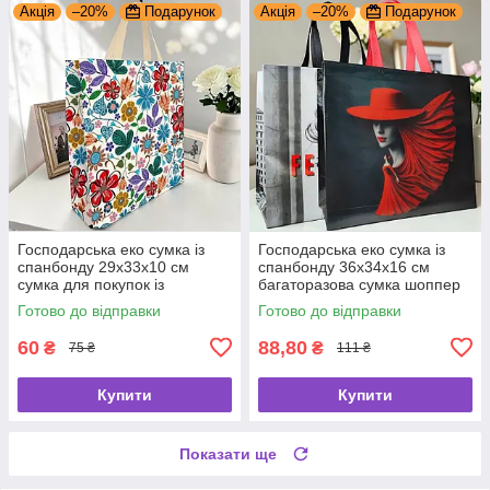
Акція
–20%
Подарунок
Акція
–20%
Подарунок
Господарська еко сумка із
Господарська еко сумка із
спанбонду 29х33х10 см
спанбонду 36х34х16 см
сумка для покупок із
багаторазова сумка шоппер
спанбонду
для покупок із спанбонду
Готово до відправки
Готово до відправки
60
88,80
₴
₴
75 ₴
111 ₴
Купити
Купити
Показати ще