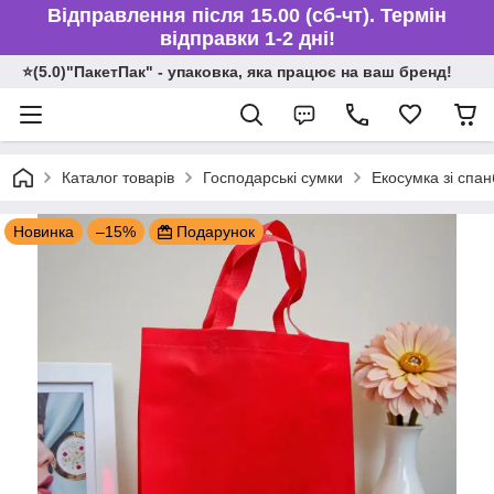
Відправлення після 15.00 (сб-чт). Термін
відправки 1-2 дні!
⭐️(5.0)"ПакетПак" - упаковка, яка працює на ваш бренд!
Каталог товарів
Господарські сумки
Екосумка зі спа
Новинка
–15%
Подарунок