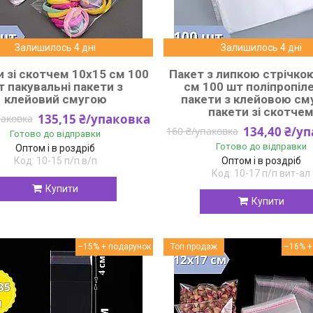
Залишилось 4 дні
Залишилось 4 дні
 зі скотчем 10x15 см 100
Пакет з липкою стрічко
т пакувальні пакети з
см 100 шт поліпропіл
клейовий смугою
пакети з клейовою см
пакети зі скотче
135,15 ₴/упаковка
паковка
134,40 ₴/у
160 ₴/упаковка
Готово до відправки
Готово до відправки
Оптом і в роздріб
10-15 п/п в/п
Оптом і в роздріб
10-17 п/п вит-ал
Купити
Купити
–15%
Топ продаж
–16%