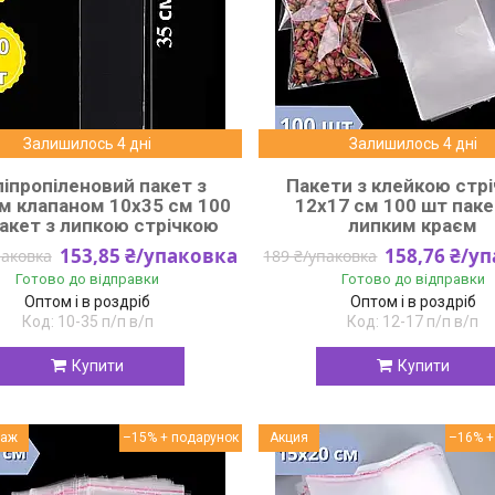
Залишилось 4 дні
Залишилось 4 дні
іпропіленовий пакет з
Пакети з клейкою стр
м клапаном 10x35 см 100
12x17 см 100 шт паке
акет з липкою стрічкою
липким краєм
153,85 ₴/упаковка
158,76 ₴/у
паковка
189 ₴/упаковка
Готово до відправки
Готово до відправки
Оптом і в роздріб
Оптом і в роздріб
10-35 п/п в/п
12-17 п/п в/п
Купити
Купити
даж
–15%
Акция
–16%