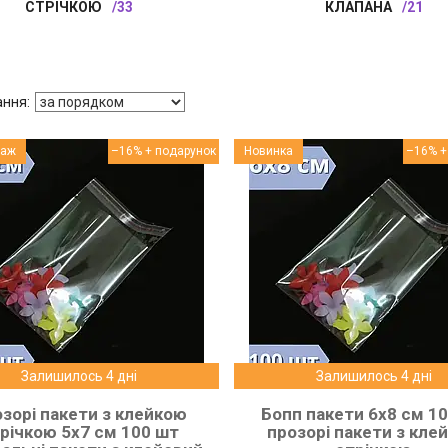
СТРІЧКОЮ
33
КЛАПАНА
21
даж
–16%
Новинка
–16%
Залишилось 4 дні
Залишилось 4 дні
зорі пакети з клейкою
Бопп пакети 6x8 см 1
річкою 5x7 см 100 шт
прозорі пакети з кле