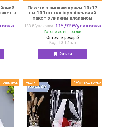
ейовий
Пакети з липким краєм 10x12
пакет з
см 100 шт поліпропіленовий
пакет з липким клапаном
аковка
115,92 ₴/упаковка
138 ₴/упаковка
Готово до відправки
Оптом і в роздріб
10-12 п/п
Купити
Акция
–16%