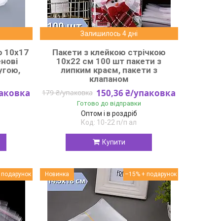
Залишилось 4 дні
ю 10x17
Пакети з клейкою стрічкою
енові
10x22 см 100 шт пакети з
угою,
липким краєм, пакети з
м
клапаном
паковка
150,36 ₴/упаковка
179 ₴/упаковка
Готово до відправки
Оптом і в роздріб
10-22 п/п ал
Купити
Новинка
–15%