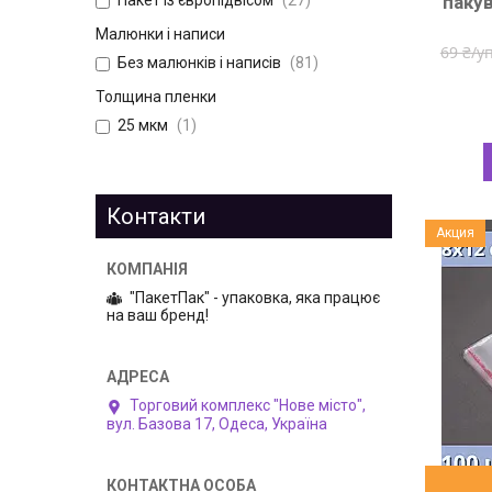
пакув
Малюнки і написи
69 ₴/у
Без малюнків і написів
81
Толщина пленки
25 мкм
1
Контакти
Акция
"ПакетПак" - упаковка, яка працює
на ваш бренд!
Торговий комплекс "Нове місто",
вул. Базова 17, Одеса, Україна