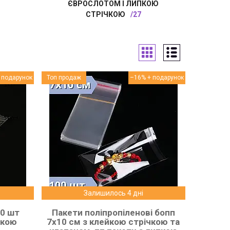
ЄВРОСЛОТОМ І ЛИПКОЮ
СТРІЧКОЮ
27
Топ продаж
–16%
Залишилось 4 дні
00 шт
Пакети поліпропіленові бопп
йкою
7x10 см з клейкою стрічкою та