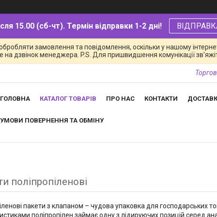
ля 15.00 (сб-чт). Термін відправки 1-2 дні!
ВІДПРАВК
обробляти замовлення та повідомлення, оскільки у нашому інтернет
 на дзвінок менеджера. P.S. Для пришвидшення комунікації зв'яжіть
Торгов
ГОЛОВНА
КАТАЛОГ ТОВАРІВ
ПРО НАС
КОНТАКТИ
ДОСТАВК
УМОВИ ПОВЕРНЕННЯ ТА ОБМІНУ
ти поліпропіленові
іленові пакети з клапаном – чудова упаковка для господарських тов
истиками поліпропілен займає одну з лідируючих позицій серед анало