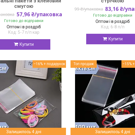
альні пакети з клейовий
стрічкою
смугою
83,16 ₴/уп
99 ₴/упаковка
57,96 ₴/упаковка
паковка
Готово до відправки
Готово до відправки
Оптом і в роздріб
Оптом і в роздріб
6-8 п/п
5-7 п/п кар
Купити
Купити
–16%
Топ продаж
–15%
Залишилось 4 дні
Залишилось 4 дні