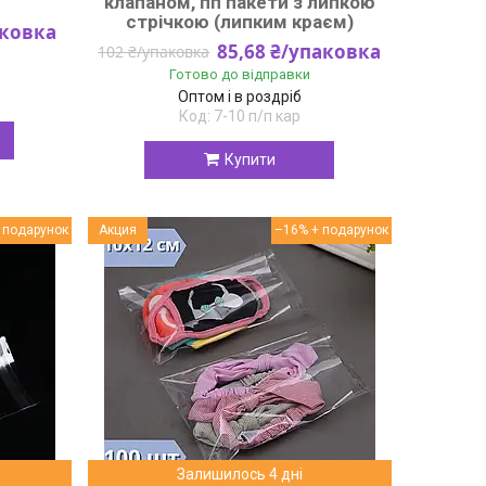
клапаном, пп пакети з липкою
стрічкою (липким краєм)
аковка
85,68 ₴/упаковка
102 ₴/упаковка
Готово до відправки
Оптом і в роздріб
7-10 п/п кар
Купити
Акция
–16%
Залишилось 4 дні