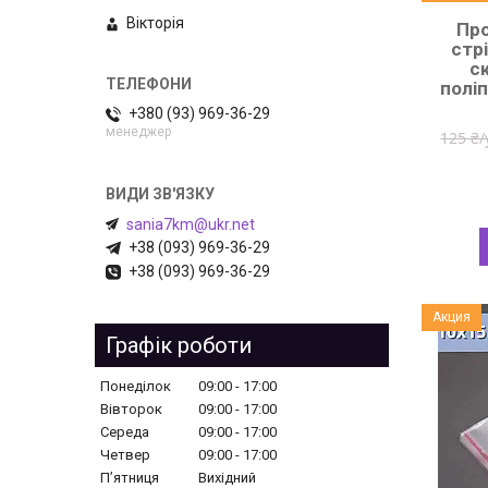
Вікторія
Про
стр
с
полі
+380 (93) 969-36-29
менеджер
125 ₴
sania7km@ukr.net
+38 (093) 969-36-29
+38 (093) 969-36-29
Акция
Графік роботи
Понеділок
09:00
17:00
Вівторок
09:00
17:00
Середа
09:00
17:00
Четвер
09:00
17:00
Пʼятниця
Вихідний