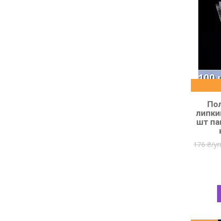
Пол
липки
шт па
176 ₴/у