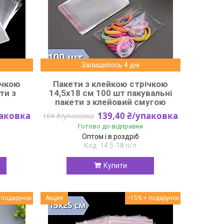
Залишилось 4 дні
ічкою
Пакети з клейкою стрічкою
ти з
14,5x18 см 100 шт пакувальні
пакети з клейовий смугою
паковка
139,40 ₴/упаковка
164 ₴/упаковка
Готово до відправки
Оптом і в роздріб
14.5-18 п/п
Купити
Акция
–15%