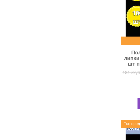
Пол
липки
шт п
181 ₴/у
Топ про