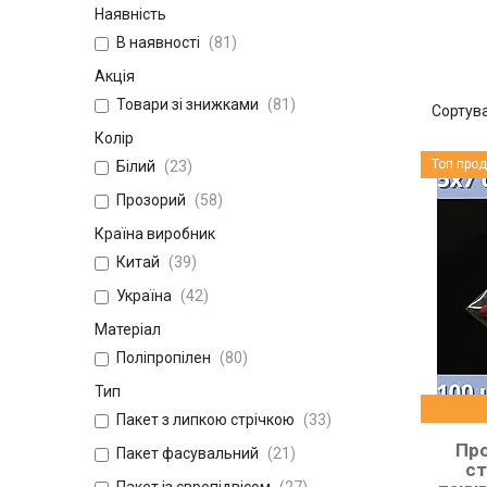
Наявність
В наявності
81
Акція
Товари зі знижками
81
Колір
Топ про
Білий
23
Прозорий
58
Країна виробник
Китай
39
Україна
42
Матеріал
Поліпропілен
80
Тип
Пакет з липкою стрічкою
33
Про
Пакет фасувальний
21
ст
Пакет із європідвісом
27