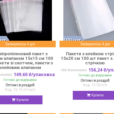
Залишилось 4 дні
Залишилось 4 дні
іпропіленовий пакет з
Пакети з клейкою стр
м клапаном 15x15 см 100
15x20 см 100 шт пакет з
кети зі скотчем, пакети з
стрічкою
клейовим клапаном
156,24 ₴/у
186 ₴/упаковка
149,60 ₴/упаковка
паковка
Готово до відправки
Готово до відправки
Оптом і в роздріб
Оптом і в роздріб
15-20 п/п
15-15 п/п в/п
Купити
Купити