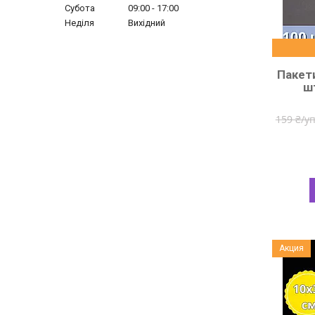
Субота
09:00
17:00
Неділя
Вихідний
Пакети
ш
159 ₴/у
Акция