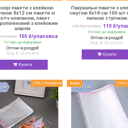
зорі пакети з клейкою
Пакувальні пакети з кл
ічкою 8x12 см пакети зі
смугою 8x18 см 100 шт 
котч-клапаном, пакет
липкою стрічкою
пропіленовий з клейовим
119 ₴/уп
140 ₴/упаковка
шаром
Готово до відправки
105 ₴/упаковка
/упаковка
Оптом і в роздріб
Готово до відправки
8-18 п/п в/п
Оптом і в роздріб
8-12 п/п в/п
Купити
Купити
–15%
Акция
–16%