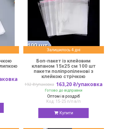
Залишилось 4 дні
ічкою
Боп-пакет із клейовим
 липкою
клапаном 15x25 см 100 шт
пакети поліпропіленові з
клейкою стрічкою
паковка
163,20 ₴/упаковка
192 ₴/упаковка
Готово до відправки
Оптом і в роздріб
15-25 п/п в/п
Купити