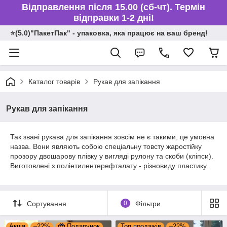
Відправлення після 15.00 (сб-чт). Термін
відправки 1-2 дні!
⭐️(5.0)"ПакетПак" - упаковка, яка працює на ваш бренд!
Каталог товарів
Рукав для запікання
Рукав для запікання
Так звані рукава для запікання зовсім не є такими, це умовна
назва. Вони являють собою спеціальну товсту жаростійку
прозору двошарову плівку у вигляді рулону та скоби (кліпси).
Виготовлені з поліетилентерефталату - різновиду пластику.
Сортування
0
Фільтри
Акція
–22%
Подарунок
Топ продажів
–22%