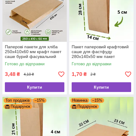
Паперові пакети для хліба
Пакет паперовий крафтовий
250х410х60 мм крафт пакет
саше для фастфуду
саше бурий фасувальний
280х140х50 мм пакет
паперовий крафтовий без
Готово до відправки
Готово до відправки
ручок
3,48
1,70
₴
₴
4,10 ₴
2 ₴
Купити
Купити
Топ продажів
–15%
Новинка
–15%
Подарунок
Подарунок