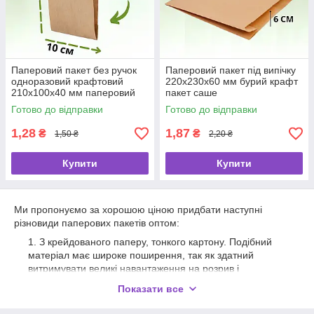
Паперовий пакет без ручок
Паперовий пакет під випічку
одноразовий крафтовий
220х230х60 мм бурий крафт
210х100х40 мм паперовий
пакет саше
пакет під випічку
Готово до відправки
Готово до відправки
1,28
1,87
₴
₴
1,50 ₴
2,20 ₴
Купити
Купити
Ми пропонуємо за хорошою ціною придбати наступні
різновиди паперових пакетів оптом:
З крейдованого паперу, тонкого картону. Подібний
матеріал має широке поширення, так як здатний
витримувати великі навантаження на розрив і
розтягнення.
Показати все
З дизайнерського паперу. Продукція, виготовлена з