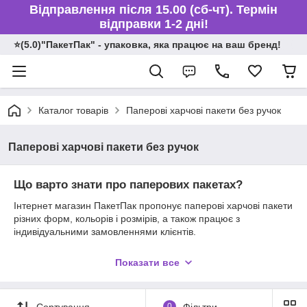
Відправлення після 15.00 (сб-чт). Термін
відправки 1-2 дні!
⭐️(5.0)"ПакетПак" - упаковка, яка працює на ваш бренд!
Каталог товарів
Паперові харчові пакети без ручок
Паперові харчові пакети без ручок
Що варто знати про паперових пакетах?
Інтернет магазин ПакетПак пропонує паперові харчові пакети
різних форм, кольорів і розмірів, а також працює з
індивідуальними замовленнями клієнтів.
Наша організація користується популярністю серед великої
Показати все
кількості клієнтів. Вони високо оцінили широкий асортимент.
Сортування
0
Фільтри