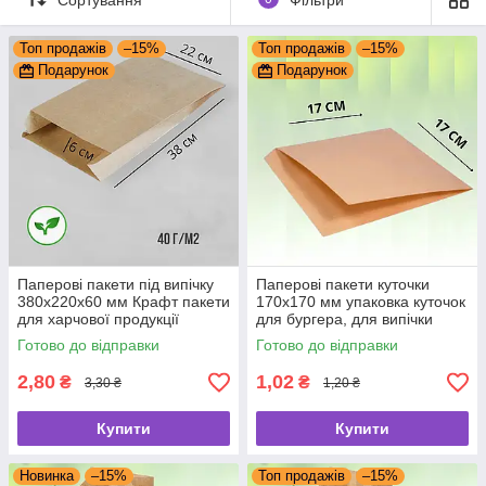
Топ продажів
–15%
Топ продажів
–15%
Подарунок
Подарунок
Паперові пакети під випічку
Паперові пакети куточки
380х220х60 мм Крафт пакети
170х170 мм упаковка куточок
для харчової продукції
для бургера, для випічки
Готово до відправки
Готово до відправки
2,80
1,02
₴
₴
3,30 ₴
1,20 ₴
Купити
Купити
Новинка
–15%
Топ продажів
–15%