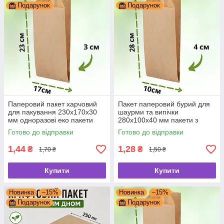
Подарунок
Подарунок
Паперовий пакет харчовий
Пакет паперовий бурий для
для пакування 230х170х30
шаурми та випічки
мм одноразові еко пакети
280х100х40 мм пакети з
бурий крафт
крафт-паперу
Готово до відправки
Готово до відправки
1,44
1,28
₴
₴
1,70 ₴
1,50 ₴
Купити
Купити
Новинка
–15%
Новинка
–15%
Подарунок
Подарунок