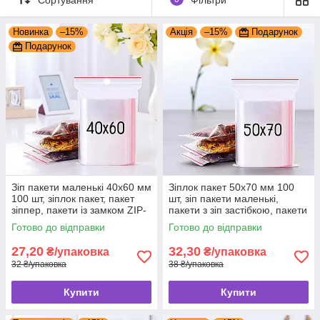
ринку, відрізняється високою якістю. Багато фірм продають
зіп пакети оптом і в роздріб, але занадто низька ціна повинна
Новинка
–15%
Акція
–15%
Подарунок
насторожити.
Подарунок
Наша компанія пропонує високоякісні зіповскі пакети різних
видів і розмірів. Гриппер купити - значить надійна упаковка
для будь-якого виробу гарантована.
Зіп пакети маленькі 40x60 мм
Зіплок пакет 50x70 мм 100
100 шт, зіплок пакет, пакет
шт, зіп пакети маленькі,
зіппер, пакети із замком ZIP-
пакети з зіп застібкою, пакети
LOCK
струна zip-lock
Готово до відправки
Готово до відправки
27,20
32,30
₴/упаковка
₴/упаковка
32 ₴/упаковка
38 ₴/упаковка
Купити
Купити