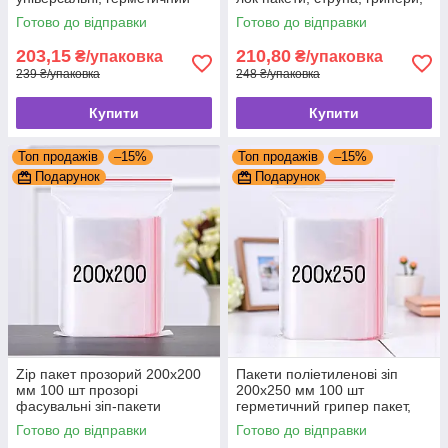
грипер пакет, грипери zip lock
пакети із замком ZIP-LOCK
Готово до відправки
Готово до відправки
203,15
210,80
₴/упаковка
₴/упаковка
239 ₴/упаковка
248 ₴/упаковка
Купити
Купити
Топ продажів
–15%
Топ продажів
–15%
Подарунок
Подарунок
Zip пакет прозорий 200x200
Пакети поліетиленові зіп
мм 100 шт прозорі
200x250 мм 100 шт
фасувальні зіп-пакети
герметичний грипер пакет,
замком-застібкою, пакети із
пакети із замком ziplock
Готово до відправки
Готово до відправки
замком
грипер