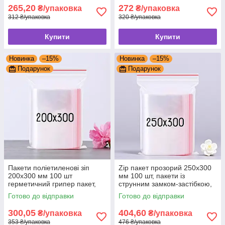
265,20
272
₴/упаковка
₴/упаковка
312 ₴/упаковка
320 ₴/упаковка
Купити
Купити
Новинка
–15%
Новинка
–15%
Подарунок
Подарунок
Пакети поліетиленові зіп
Zip пакет прозорий 250x300
200x300 мм 100 шт
мм 100 шт, пакети із
герметичний грипер пакет,
струнним замком-застібкою,
пакети із замком ziplock
грипери, пакети із замком
Готово до відправки
Готово до відправки
грипер
300,05
404,60
₴/упаковка
₴/упаковка
353 ₴/упаковка
476 ₴/упаковка