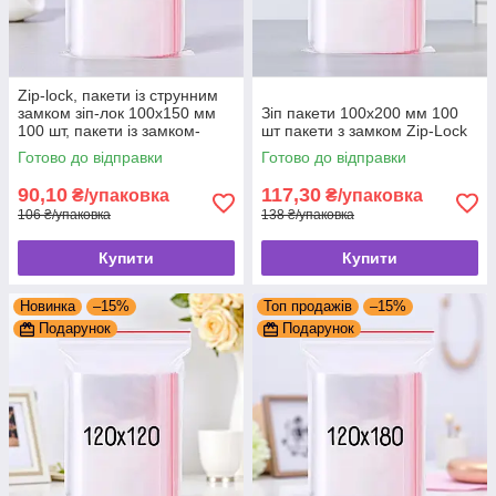
Zip-lock, пакети із струнним
замком зіп-лок 100x150 мм
Зіп пакети 100x200 мм 100
100 шт, пакети із замком-
шт пакети з замком Zip-Lock
застібкою zip-lock, грипери
Готово до відправки
Готово до відправки
90,10
117,30
₴/упаковка
₴/упаковка
106 ₴/упаковка
138 ₴/упаковка
Купити
Купити
Новинка
–15%
Топ продажів
–15%
Подарунок
Подарунок