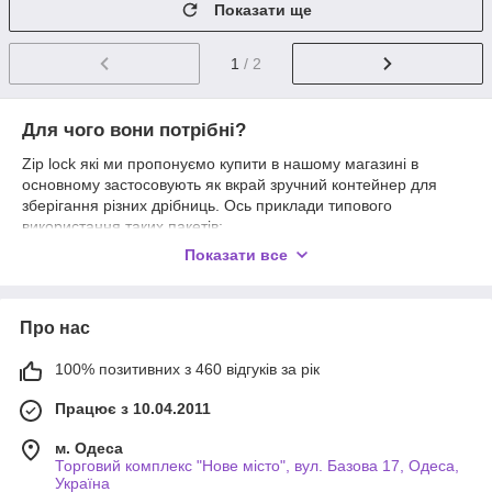
Показати ще
1
/ 2
Для чого вони потрібні?
Zip lock які ми пропонуємо купити в нашому магазині в
основному застосовують як вкрай зручний контейнер для
зберігання різних дрібниць. Ось приклади типового
використання таких пакетів:
Показати все
на кухні. В пакет можна покласти свіжозібрані ягоди з
грядки і покласти в морозилку, заморозити. При цьому
їх зручно відтавати;
ще на кухні. В зіп-пакет складають залишки овочів від
Про нас
приготування їжі, наприклад, борщу. Акуратно склавши
туди шматочки овочів, надалі їх знову пустити в справу,
100% позитивних з 460 відгуків за рік
не забруднивши холодильник;
Працює з 10.04.2011
у поїздках. Зіп-пакети дозволяють прибрати туди
дорожні дрібниці, попередньо розсортувавши за
м. Одеса
асортиментом: в один пакет можна скласти ліки,
Торговий комплекс "Нове місто", вул. Базова 17, Одеса,
дорожню аптечку, і ось вони завжди під рукою;
Україна