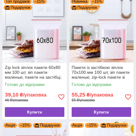
Топ продажів
–15%
Новинка
–15%
Подарунок
Подарунок
Zip lock зіплок пакети 60x80
Пакети із застібкою зіплок
мм 100 шт, зіп пакети
70x100 мм 100 шт, зіп пакети
маленькі, пакети на застібці,
маленькі, zip-lock пакети зі
пакети гріпери, зіппакет
струнним замком, зіппакет
Готово до відправки
Готово до відправки
39,10
55,25
₴/упаковка
₴/упаковка
46 ₴/упаковка
65 ₴/упаковка
Купити
Купити
Акція
–15%
Подарунок
Акція
–15%
Подарунок