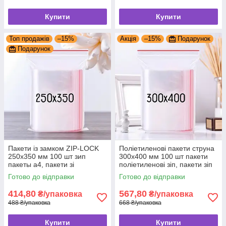
Купити
Купити
Топ продажів
–15%
Акція
–15%
Подарунок
Подарунок
Пакети із замком ZIP-LOCK
Поліетиленові пакети струна
250x350 мм 100 шт зип
300x400 мм 100 шт пакети
пакеты а4, пакети зі
поліетиленові зіп, пакети зіп
струнною застібкою, пакети
лок універсальні
Готово до відправки
Готово до відправки
на застібці
414,80
567,80
₴/упаковка
₴/упаковка
488 ₴/упаковка
668 ₴/упаковка
Купити
Купити