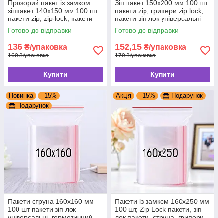
Прозорий пакет із замком,
Зіп пакет 150х200 мм 100 шт
зіппакет 140x150 мм 100 шт
пакети zip, грипери zip lock,
пакети zip, zip-lock, пакети
пакети зіп лок універсальні
струна zip lock
Готово до відправки
Готово до відправки
136
152,15
₴/упаковка
₴/упаковка
160 ₴/упаковка
179 ₴/упаковка
Купити
Купити
Новинка
–15%
Акція
–15%
Подарунок
Подарунок
Пакети струна 160x160 мм
Пакети із замком 160x250 мм
100 шт пакети зіп лок
100 шт, Zip Lock пакети, зіп
універсальні, герметичний
лок пакети, струна, грипери,