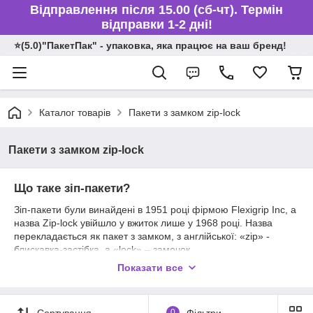
Відправлення після 15.00 (сб-чт). Термін
відправки 1-2 дні!
⭐️(5.0)"ПакетПак" - упаковка, яка працює на ваш бренд!
Каталог товарів
Пакети з замком zip-lock
Пакети з замком zip-lock
Що таке зіп-пакети?
Зіп-пакети були винайдені в 1951 році фірмою Flexigrip Inc, а
назва Zip-lock увійшло у вжиток лише у 1968 році. Назва
перекладається як пакет з замком, з англійської: «zip» -
блискавка-застібка, а «lock» – замочок.
Показати все
У вісімдесятих роках дія патенту закінчилося, і зіп-пакети
стали випускати найрізноманітніші фірми. Треба сказати, що
ці пакети вельми трудомісткі у виготовленні і вимагають
дорогого устаткування, тому не всяка продукція, наявна на
Сортування
0
Фільтри