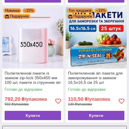
Новинка
–15%
Топ продажів
–15%
Подарунок
Подарунок
Поліетиленові пакети із
Поліетиленові зіп пакети для
замком zip-lock 350x450 мм
заморожування із замком
100 шт, пакети із струнним зіп
16,5x16,5 см 25 шт
замком застібкою, грипери
Готово до відправки
Готово до відправки
792,20
110,50
₴/упаковка
₴/упаковка
932 ₴/упаковка
130 ₴/упаковка
Купити
Купити