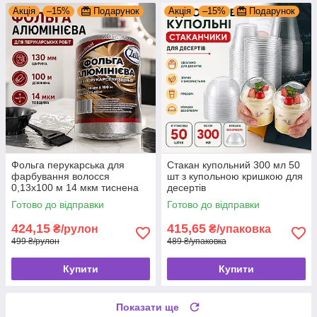
Акція
–15%
Подарунок
Акція
–15%
Подарунок
Фольга перукарська для
Стакан купольний 300 мл 50
фарбування волосся
шт з купольною кришкою для
0,13х100 м 14 мкм тиснена
десертів
фольга для мелірування в
Готово до відправки
Готово до відправки
рулоні
424,15
415,65
₴/рулон
₴/упаковка
499 ₴/рулон
489 ₴/упаковка
Купити
Купити
Показати ще