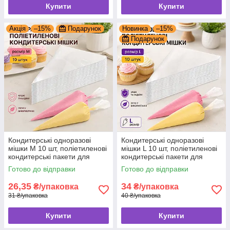
Купити
Купити
Акція
–15%
Подарунок
Новинка
–15%
Подарунок
Кондитерські одноразові
Кондитерські одноразові
мішки М 10 шт, поліетиленові
мішки L 10 шт, поліетиленові
кондитерські пакети для
кондитерські пакети для
десертів
десертів
Готово до відправки
Готово до відправки
26,35
34
₴/упаковка
₴/упаковка
31 ₴/упаковка
40 ₴/упаковка
Купити
Купити