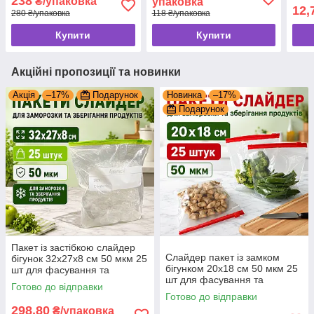
238
₴/упаковка
упаковка
12,
280 ₴/упаковка
118 ₴/упаковка
Купити
Купити
Акційні пропозиції та новинки
Акція
–17%
Подарунок
Новинка
–17%
Подарунок
Пакет із застібкою слайдер
Слайдер пакет із замком
бігунок 32x27x8 см 50 мкм 25
бігунком 20x18 см 50 мкм 25
шт для фасування та
шт для фасування та
заморожування продуктів
Готово до відправки
заморожування продуктів
Готово до відправки
298,80
₴/упаковка