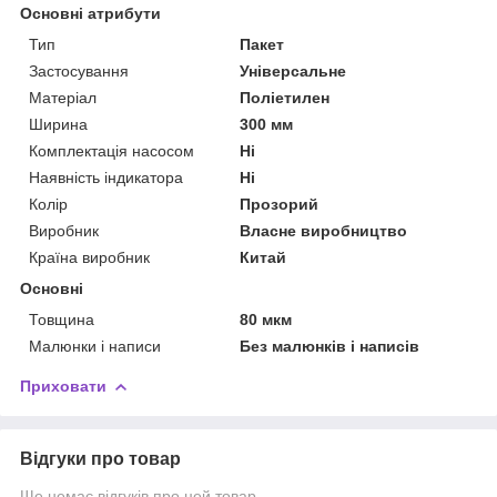
Основні атрибути
Тип
Пакет
Застосування
Універсальне
Матеріал
Поліетилен
Ширина
300 мм
Комплектація насосом
Ні
Наявність індикатора
Ні
Колір
Прозорий
Виробник
Власне виробництво
Країна виробник
Китай
Основні
Товщина
80 мкм
Малюнки і написи
Без малюнків і написів
Приховати
Відгуки про товар
Ще немає відгуків про цей товар