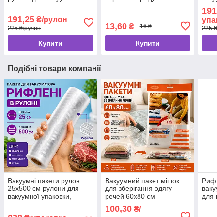
упаковки, рулон для
см кульки для
ваку
191
вакуумування гофрований
вакууматора
191,25
₴/рулон
упа
13,60
₴
16 ₴
225 ₴/рулон
225 ₴
Купити
Купити
Подібні товари компанії
Вакуумні пакети рулон
Вакуумний пакет мішок
Рифл
25х500 см рулони для
для зберігання одягу
ваку
вакуумної упаковки,
речей 60х80 см
для 
вакуумний рулон
паку
100,30
₴/
ваку