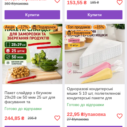
153,55
₴
185 ₴
360 ₴/упаковка
Купити
Купити
Акція
–17%
Подарунок
Топ продажів
–15%
Подарунок
Одноразові кондитерські
Пакет слайдер з бігунком
мішки S 10 шт, поліетиленові
29x28 см 50 мкм 25 шт для
кондитерські пакети для
фасування та
десертів
Готово до відправки
заморожування продуктів
Готово до відправки
22,95
₴/упаковка
244,85
₴
295 ₴
27 ₴/упаковка