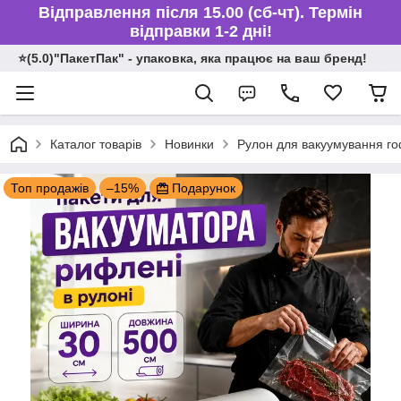
Відправлення після 15.00 (сб-чт). Термін
відправки 1-2 дні!
⭐️(5.0)"ПакетПак" - упаковка, яка працює на ваш бренд!
Каталог товарів
Новинки
Рулон для вакуумування го
Топ продажів
–15%
Подарунок