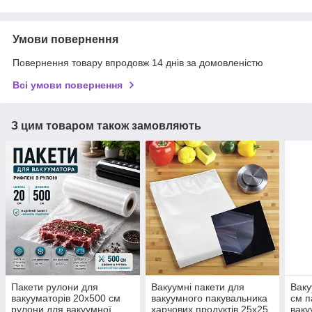
Умови повернення
Повернення товару впродовж 14 днів за домовленістю
Всі умови повернення
З цим товаром також замовляють
Пакети рулони для
Вакуумні пакети для
Ваку
вакууматорів 20х500 см
вакуумного пакувальника
см п
рулони для вакуумної
харчових продуктів 25х25
ваку