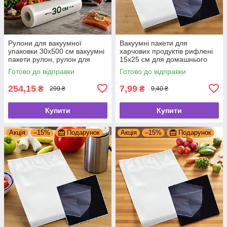
Рулони для вакуумної
Вакуумні пакети для
упаковки 30х500 см вакуумні
харчових продуктів рифлені
пакети рулон, рулон для
15х25 см для домашнього
вакуумування гофрований
використання
Готово до відправки
Готово до відправки
254,15
7,99
₴
₴
299 ₴
9,40 ₴
Купити
Купити
Акція
–15%
Подарунок
Акція
–15%
Подарунок