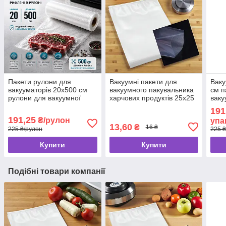
Пакети рулони для
Вакуумні пакети для
Ваку
вакууматорів 20х500 см
вакуумного пакувальника
см п
рулони для вакуумної
харчових продуктів 25х25
ваку
упаковки, рулон для
см кульки для
ваку
191
вакуумування гофрований
вакууматора
191,25
₴/рулон
упа
13,60
₴
16 ₴
225 ₴/рулон
225 ₴
Купити
Купити
Подібні товари компанії