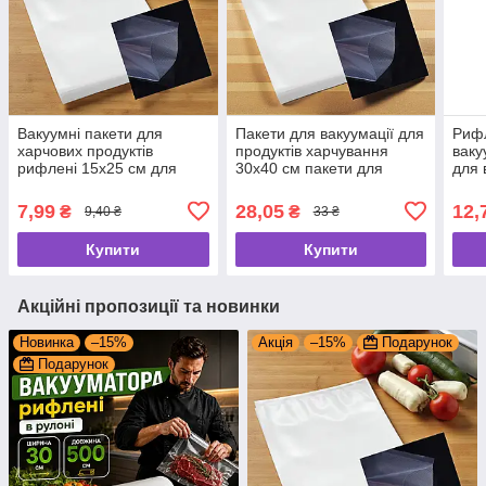
Вакуумні пакети для
Пакети для вакуумації для
Рифл
харчових продуктів
продуктів харчування
ваку
рифлені 15х25 см для
30х40 см пакети для
для 
домашнього використання
вакууматора
паку
ваку
7,99
28,05
12,
₴
₴
9,40 ₴
33 ₴
Купити
Купити
Акційні пропозиції та новинки
Новинка
–15%
Акція
–15%
Подарунок
Подарунок