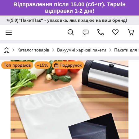
Відправлення після 15.00 (сб-чт). Термін
відправки 1-2 дні!
⭐️(5.0)"ПакетПак" - упаковка, яка працює на ваш бренд!
Каталог товарів
Вакуумні харчові пакети
Пакети для 
Топ продажів
–15%
Подарунок