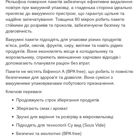
Рельєфна поверхня пакетів забезпечує ефективне видалення
повітря при вакуумній упаковці, а гладенька сторона ідеально
прилягає до вакуумного пристрою, що гарантує щільне та
надійне запечатування. Товщина 80 мікрон робить пакети
стійкими до розривів та проколів, забезпечуючи безпеку та
довговічність.
Вакуумні пакети підходять для упаковки різних продуктів:
м’яса, риби, овочів, фруктів, сиру, випічки та навіть рідких
продуктів. Вони економлять місце в холодильнику та
морозильнику, сприяють зменшенню харчових відходів і
допомагають планувати раціон без втрат.
Пакети не містять Біфенол А (BPA free), що робить їх повністю
безпечними для здоров’я та довкілля. Вони сумісні з
вакуумними упаковувачами побутового призначення.
Ключові переваги:
Продовжують строк зберігання продуктів
Зберігають смак і аромат
Зручні для варіння та розігріву в мікрохвильовці
Підходять для технології Су вид (Sous Vide)
Безпечні та екологічні (BPA free)