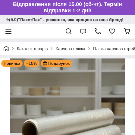
Відправлення після 15.00 (сб-чт). Термін
відправки 1-2 дні!
⭐️(5.0)"ПакетПак" - упаковка, яка працює на ваш бренд!
Каталог товарів
Харчова плівка
Плівка харчова стрей
Новинка
–15%
Подарунок