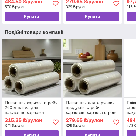
484,50
279,65
97,
₴/рулон
₴/рулон
рулоні
570 ₴/рулон
329 ₴/рулон
115 ₴
Купити
Купити
Подібні товари компанії
Плівка пвх харчова стрейч
Плівка пвх для харчових
Плів
260 м плівка для
продуктів, стрейч
стре
пакування харчової
харчовий, харчова стрейч
паку
продукції, харчова плівка в
плівка
прод
315,35
279,65
484
₴/рулон
₴/рулон
рулоні
руло
371 ₴/рулон
329 ₴/рулон
570 
Купити
Купити