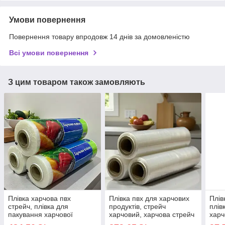
Умови повернення
Повернення товару впродовж 14 днів за домовленістю
Всі умови повернення
З цим товаром також замовляють
Плівка харчова пвх
Плівка пвх для харчових
Плів
стрейч, плівка для
продуктів, стрейч
плів
пакування харчової
харчовий, харчова стрейч
харч
продукції, харчова плівка в
плівка
стре