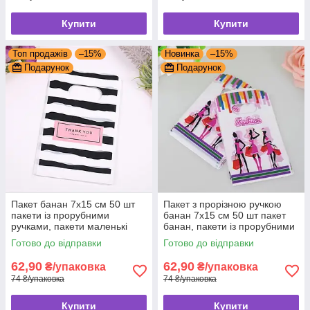
Купити
Купити
Топ продажів
–15%
Новинка
–15%
Подарунок
Подарунок
Пакет банан 7x15 см 50 шт
Пакет з прорізною ручкою
пакети із прорубними
банан 7x15 см 50 шт пакет
ручками, пакети маленькі
банан, пакети із прорубними
банан
ручками
Готово до відправки
Готово до відправки
62,90
62,90
₴/упаковка
₴/упаковка
74 ₴/упаковка
74 ₴/упаковка
Купити
Купити