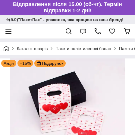
Відправлення після 15.00 (сб-чт). Термін
відправки 1-2 дні!
⭐️(5.0)"ПакетПак" - упаковка, яка працює на ваш бренд!
Каталог товарів
Пакети поліетиленові банан
Пакети 
Акція
–15%
Подарунок