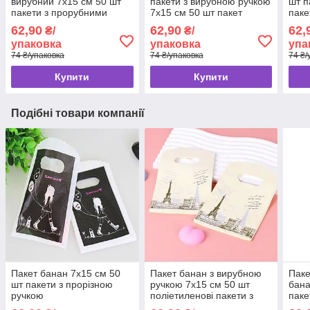
вирубний 7x15 см 50 шт
пакети з вирубною ручкою
шт п
пакети з прорубними
7x15 см 50 шт пакет
паке
ручками
банан
62,90
62,90
62,
₴/
₴/
упаковка
упаковка
упа
74 ₴/упаковка
74 ₴/упаковка
74 ₴/
Купити
Купити
Подібні товари компанії
Пакет банан 7x15 см 50
Пакет банан з вирубною
Паке
шт пакети з прорізною
ручкою 7x15 см 50 шт
бана
ручкою
поліетиленові пакети з
паке
прорізною прорубною
про