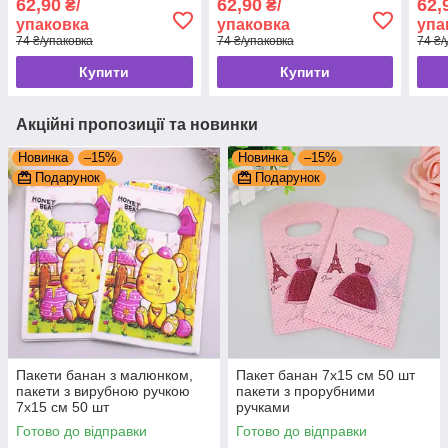
62,90
62,90
62,
₴/
₴/
ручкою
упаковка
упаковка
упа
74 ₴/упаковка
74 ₴/упаковка
74 ₴/
Купити
Купити
Акційні пропозиції та новинки
Новинка
–15%
Новинка
–15%
Подарунок
Подарунок
Пакети банан з малюнком,
Пакет банан 7x15 см 50 шт
пакети з вирубною ручкою
пакети з прорубними
7x15 см 50 шт
ручками
Готово до відправки
Готово до відправки