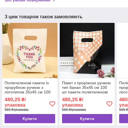
Всі умови повернення
З цим товаром також замовляють
Поліетиленові пакети із
Пакет з прорізною ручкою
Полі
прорубною ручкою з
тип банан 35x45 см 100
прор
логотипом 35x45 см 100
шт пакети поліетиленові
лого
шт пакети типу Банан
банан
шт п
480,25
480,25
480
₴/
₴/
упаковка
упаковка
упа
565 ₴/упаковка
565 ₴/упаковка
565 ₴
Купити
Купити