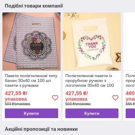
Подібні товари компанії
Пакети поліетиленові типу
Поліетиленові пакети із
Полі
банан 30x40 см 100 шт
прорубною ручкою з
прор
пакети з ручками
логотипом 30x40 см 100
лого
прорубними
шт пакети типу Банан
шт п
427,55
427,55
480
₴/
₴/
ручк
упаковка
упаковка
упа
503 ₴/упаковка
503 ₴/упаковка
565 ₴
Купити
Купити
Акційні пропозиції та новинки