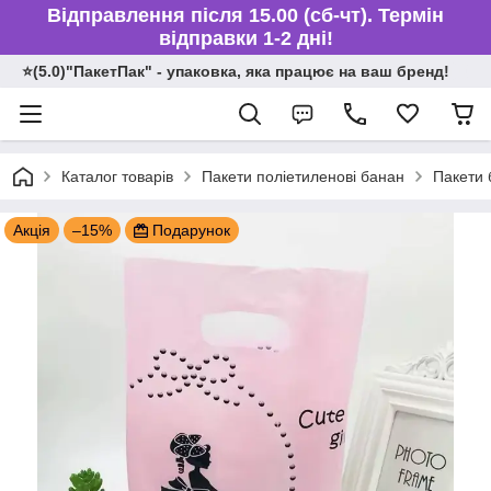
Відправлення після 15.00 (сб-чт). Термін
відправки 1-2 дні!
⭐️(5.0)"ПакетПак" - упаковка, яка працює на ваш бренд!
Каталог товарів
Пакети поліетиленові банан
Пакети 
Акція
–15%
Подарунок