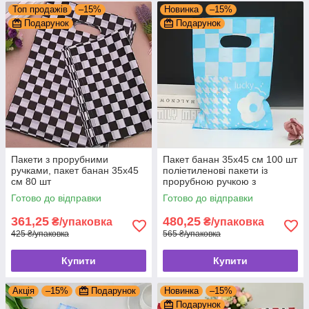
Топ продажів
–15%
Новинка
–15%
Подарунок
Подарунок
Пакети з прорубними
Пакет банан 35x45 см 100 шт
ручками, пакет банан 35x45
поліетиленові пакети із
см 80 шт
прорубною ручкою з
логотипом
Готово до відправки
Готово до відправки
361,25
480,25
₴/упаковка
₴/упаковка
425 ₴/упаковка
565 ₴/упаковка
Купити
Купити
Акція
–15%
Подарунок
Новинка
–15%
Подарунок