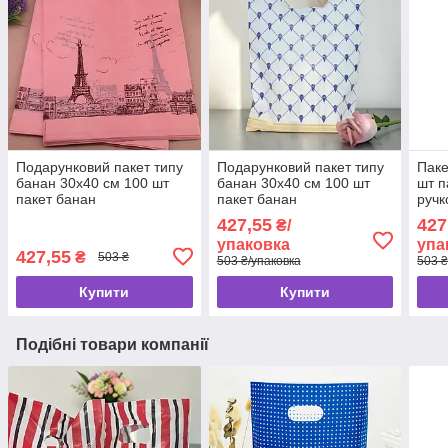
Подарунковий пакет типу
Подарунковий пакет типу
Паке
банан 30x40 см 100 шт
банан 30x40 см 100 шт
шт п
пакет банан
пакет банан
ручк
поліетиленовий з
поліетиленовий з
427,55
427
₴/
прорізною ручкою
прорізною ручкою
упаковка
упа
427,55
₴
503 ₴
503 ₴/упаковка
503 ₴
Купити
Купити
Подібні товари компанії