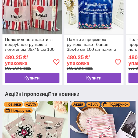
Поліетиленові пакети із
Пакети з прорізною
Полі
прорубною ручкою з
ручкою, пакет банан
прор
логотипом 35x45 см 100
35x45 см 100 шт пакет з
лого
шт пакет з прорізною
прорізною ручкою тип
шт п
480,25
480,25
480
₴/
₴/
ручкою банан
банан
упаковка
упаковка
упа
565 ₴/упаковка
565 ₴/упаковка
565 ₴
Купити
Купити
Акційні пропозиції та новинки
Новинка
–15%
Акція
–15%
Подарунок
Подарунок