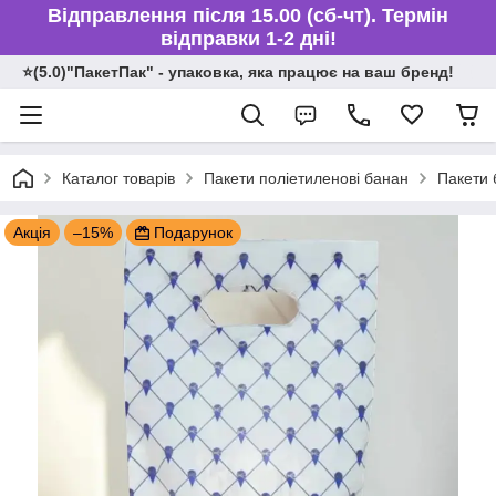
Відправлення після 15.00 (сб-чт). Термін
відправки 1-2 дні!
⭐️(5.0)"ПакетПак" - упаковка, яка працює на ваш бренд!
Каталог товарів
Пакети поліетиленові банан
Пакети 
Акція
–15%
Подарунок