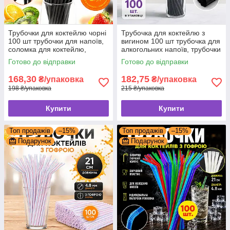
Трубочки для коктейлю чорні
Трубочка для коктейлю з
100 шт трубочки для напоїв,
вигином 100 шт трубочка для
соломка для коктейлю,
алкогольних напоїв, трубочки
трубочки гофра з вигином
для напоїв гофра
Готово до відправки
Готово до відправки
168,30
182,75
₴/упаковка
₴/упаковка
198 ₴/упаковка
215 ₴/упаковка
Купити
Купити
Топ продажів
–15%
Топ продажів
–15%
Подарунок
Подарунок