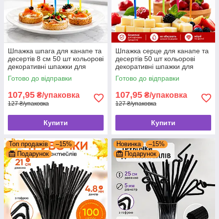
Шпажка шпага для канапе та
Шпажка серце для канапе та
десертів 8 см 50 шт кольорові
десертів 50 шт кольорові
декоративні шпажки для
декоративні шпажки для
кейтерингу та фуршету
кейтерингу та фуршету
Готово до відправки
Готово до відправки
107,95
107,95
₴/упаковка
₴/упаковка
127 ₴/упаковка
127 ₴/упаковка
Купити
Купити
Топ продажів
–15%
Новинка
–15%
Подарунок
Подарунок