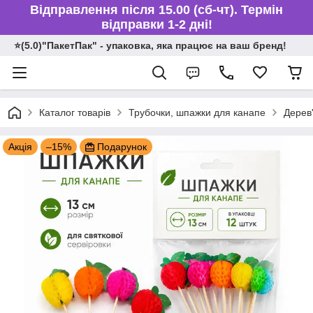
Відправлення після 15.00 (сб-чт). Термін
відправки 1-2 дні!
⭐️(5.0)"ПакетПак" - упаковка, яка працює на ваш бренд!
Каталог товарів
Трубочки, шпажки для канапе
Дерев'
Акція
–15%
Подарунок