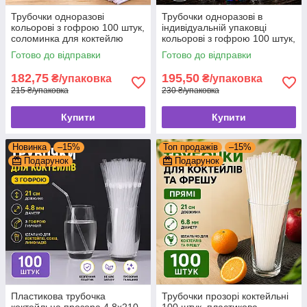
Трубочки одноразові
Трубочки одноразові в
кольорові з гофрою 100 штук,
індивідуальній упаковці
соломинка для коктейлю
кольорові з гофрою 100 штук,
соломинка для коктейлю
Готово до відправки
Готово до відправки
182,75
195,50
₴/упаковка
₴/упаковка
215 ₴/упаковка
230 ₴/упаковка
Купити
Купити
Новинка
–15%
Топ продажів
–15%
Подарунок
Подарунок
Пластикова трубочка
Трубочки прозорі коктейльні
коктейльна прозора 4,8х210
100 штук, пластикова