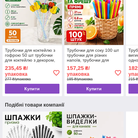
Трубочки для коктейлю з
Трубочки для соку 100 шт
Труб
гофрою 50 шт трубочки
трубочки для різних
виги
для коктейлю з декором,
напоїв, трубочки для
одно
соломинки для напоїв
фрешу, соломинка для
фур
235,45
157,25
182
₴/
₴/
коктейлю
упаковка
упаковка
упа
277 ₴/упаковка
185 ₴/упаковка
215 ₴
Купити
Купити
Подібні товари компанії