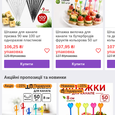
Шпажки для канапе
Шпажка вилочка для
Шпаж
призма 90 мм 100 шт
канапе та бутербродів
та д
одноразові пластикові
фруктів кольорова 50 шт
коль
шпажки для фуршету та
декоративні шпажки для
шпаж
106,25
107,95
107
₴/
₴/
закусок
фуршету та кейтерингу
фур
упаковка
упаковка
упа
125 ₴/упаковка
127 ₴/упаковка
127 ₴
Купити
Купити
Акційні пропозиції та новинки
Акція
–15%
Подарунок
Новинка
–15%
Подарунок