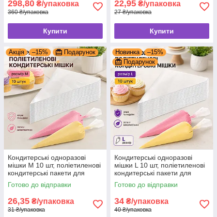
298,80
22,95
₴/упаковка
₴/упаковка
360 ₴/упаковка
27 ₴/упаковка
Купити
Купити
Акція
–15%
Подарунок
Новинка
–15%
Подарунок
Кондитерські одноразові
Кондитерські одноразові
мішки М 10 шт, поліетиленові
мішки L 10 шт, поліетиленові
кондитерські пакети для
кондитерські пакети для
десертів
десертів
Готово до відправки
Готово до відправки
26,35
34
₴/упаковка
₴/упаковка
31 ₴/упаковка
40 ₴/упаковка