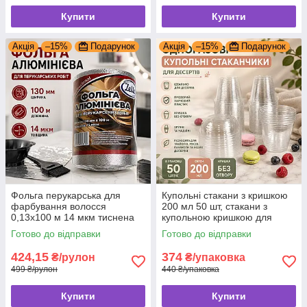
Купити
Купити
Акція
–15%
Подарунок
Акція
–15%
Подарунок
Фольга перукарська для
Купольні стакани з кришкою
фарбування волосся
200 мл 50 шт, стакани з
0,13х100 м 14 мкм тиснена
купольною кришкою для
фольга для мелірування в
десертів
Готово до відправки
Готово до відправки
рулоні
424,15
374
₴/рулон
₴/упаковка
499 ₴/рулон
440 ₴/упаковка
Купити
Купити