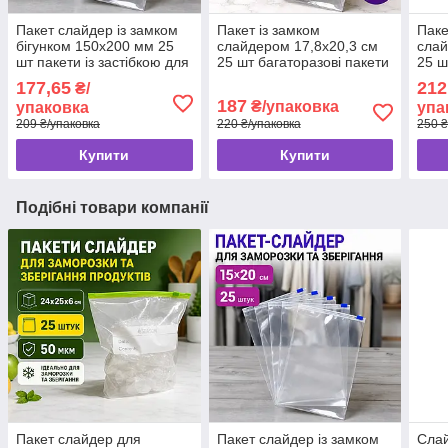
Пакет слайдер із замком
Пакет із замком
Паке
бігунком 150х200 мм 25
слайдером 17,8x20,3 см
слай
шт пакети із застібкою для
25 шт багаторазові пакети
25 ш
заморозки та фасування
для заморожування,
замк
177,65
212
₴/
пакети із замком бігунком
паке
187
₴/упаковка
упаковка
упа
зам
209 ₴/упаковка
220 ₴/упаковка
250 ₴
Купити
Купити
Подібні товари компанії
Пакет слайдер для
Пакет слайдер із замком
Слай