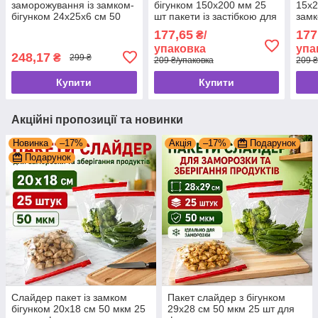
заморожування із замком-
бігунком 150х200 мм 25
15x2
бігунком 24x25x6 см 50
шт пакети із застібкою для
замк
мкм для заморожування
заморозки та фасування
зіп 
177,65
177
₴/
упаковка 25 штук
упаковка
упа
248,17
₴
299 ₴
209 ₴/упаковка
209 ₴
Купити
Купити
Акційні пропозиції та новинки
Новинка
–17%
Акція
–17%
Подарунок
Подарунок
Слайдер пакет із замком
Пакет слайдер з бігунком
бігунком 20x18 см 50 мкм 25
29x28 см 50 мкм 25 шт для