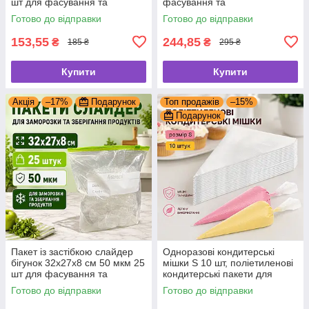
шт для фасування та
фасування та
заморожування продуктів
заморожування продуктів
Готово до відправки
Готово до відправки
153,55
244,85
₴
₴
185 ₴
295 ₴
Купити
Купити
Акція
–17%
Подарунок
Топ продажів
–15%
Подарунок
Пакет із застібкою слайдер
Одноразові кондитерські
бігунок 32x27x8 см 50 мкм 25
мішки S 10 шт, поліетиленові
шт для фасування та
кондитерські пакети для
заморожування продуктів
десертів
Готово до відправки
Готово до відправки