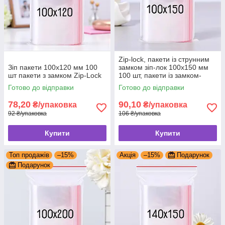
Zip-lock, пакети із струнним
Зіп пакети 100x120 мм 100
замком зіп-лок 100x150 мм
шт пакети з замком Zip-Lock
100 шт, пакети із замком-
застібкою zip-lock, грипери
Готово до відправки
Готово до відправки
78,20
90,10
₴/упаковка
₴/упаковка
92 ₴/упаковка
106 ₴/упаковка
Купити
Купити
Топ продажів
–15%
Акція
–15%
Подарунок
Подарунок