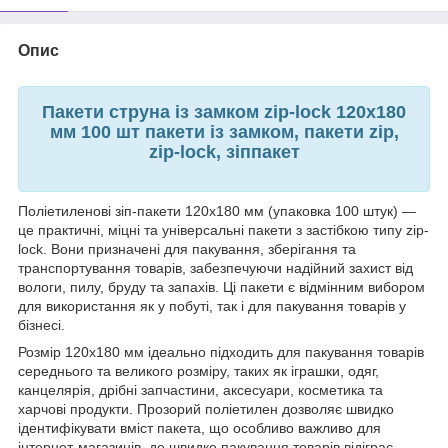
Опис
Пакети струна із замком zip-lock 120x180
мм 100 шт пакети із замком, пакети zip,
zip-lock, зіппакет
Поліетиленові зіп-пакети 120x180 мм (упаковка 100 штук) —
це практичні, міцні та універсальні пакети з застібкою типу zip-
lock. Вони призначені для пакування, зберігання та
транспортування товарів, забезпечуючи надійний захист від
вологи, пилу, бруду та запахів. Ці пакети є відмінним вибором
для використання як у побуті, так і для пакування товарів у
бізнесі.
Розмір 120x180 мм ідеально підходить для пакування товарів
середнього та великого розміру, таких як іграшки, одяг,
канцелярія, дрібні запчастини, аксесуари, косметика та
харчові продукти. Прозорий поліетилен дозволяє швидко
ідентифікувати вміст пакета, що особливо важливо для
інтернет-магазинів, де швидке пакування товарів відіграє