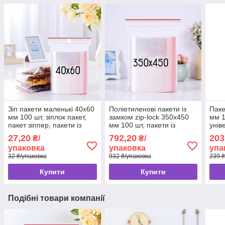
Зіп пакети маленькі 40x60
Поліетиленові пакети із
Паке
мм 100 шт, зіплок пакет,
замком zip-lock 350x450
мм 1
пакет зіппер, пакети із
мм 100 шт, пакети із
унів
замком ZIP-LOCK
струнним зіп замком
грип
27,20
792,20
203
₴/
₴/
застібкою, грипери
lock
упаковка
упаковка
упа
32 ₴/упаковка
932 ₴/упаковка
239 ₴
Купити
Купити
Подібні товари компанії