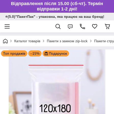
Відправлення після 15.00 (сб-чт). Термін
відправки 1-2 дні!
⭐️(5.0)"ПакетПак" - упаковка, яка працює на ваш бренд!
Каталог товарів
Пакети з замком zip-lock
Пакети стру
Топ продажів
–15%
Подарунок