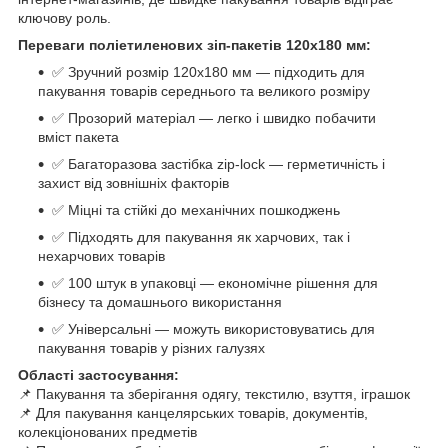
ключову роль.
Переваги поліетиленових зіп-пакетів 120x180 мм:
✅ Зручний розмір 120x180 мм — підходить для
пакування товарів середнього та великого розміру
✅ Прозорий матеріал — легко і швидко побачити
вміст пакета
✅ Багаторазова застібка zip-lock — герметичність і
захист від зовнішніх факторів
✅ Міцні та стійкі до механічних пошкоджень
✅ Підходять для пакування як харчових, так і
нехарчових товарів
✅ 100 штук в упаковці — економічне рішення для
бізнесу та домашнього використання
✅ Універсальні — можуть використовуватись для
пакування товарів у різних галузях
Області застосування:
📌 Пакування та зберігання одягу, текстилю, взуття, іграшок
📌 Для пакування канцелярських товарів, документів,
колекціонованих предметів