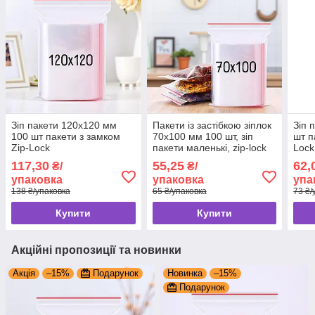
Зіп пакети 120x120 мм
Пакети із застібкою зіплок
Зіп 
100 шт пакети з замком
70x100 мм 100 шт, зіп
шт п
Zip-Lock
пакети маленькі, zip-lock
Lock
пакети зі струнним
117,30
55,25
62,
₴/
₴/
замком, зіппакет
упаковка
упаковка
упа
138 ₴/упаковка
65 ₴/упаковка
73 ₴/
Купити
Купити
Акційні пропозиції та новинки
Акція
–15%
Подарунок
Новинка
–15%
Подарунок