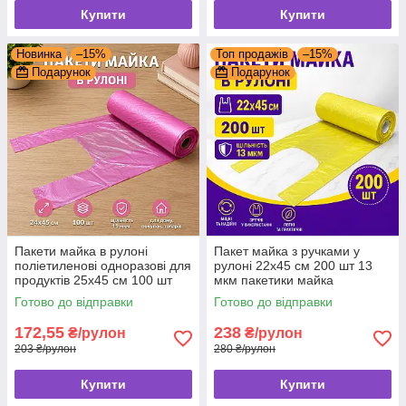
Купити
Купити
Новинка
–15%
Топ продажів
–15%
Подарунок
Подарунок
Пакети майка в рулоні
Пакет майка з ручками у
поліетиленові одноразові для
рулоні 22х45 см 200 шт 13
продуктів 25x45 см 100 шт
мкм пакетики майка
пакетики майка
Готово до відправки
Готово до відправки
172,55
238
₴/рулон
₴/рулон
203 ₴/рулон
280 ₴/рулон
Купити
Купити