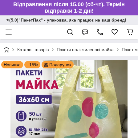
Відправлення після 15.00 (сб-чт). Термін
відправки 1-2 дні!
⭐️(5.0)"ПакетПак" - упаковка, яка працює на ваш бренд!
Каталог товарів
Пакети поліетиленові майка
Пакет м
Новинка
–15%
Подарунок