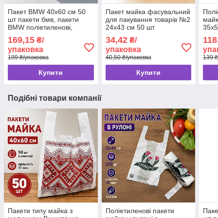
Пакет BMW 40x60 см 50
Пакет майка фасувальний
Полі
шт пакети бмв, пакети
для пакування товарів №2
майк
BMW поліетиленові,
24x43 см 50 шт
35x5
пакет-майка тип бмв
169,15
34,42
118
₴/
₴/
упаковка
упаковка
упа
199 ₴/упаковка
40,50 ₴/упаковка
139 ₴
Купити
Купити
Подібні товари компанії
Пакети типу майка з
Поліетиленові пакети
Паке