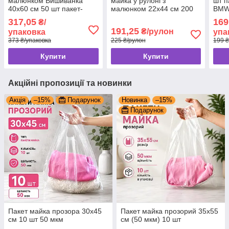
малюнком Вишиванка
майка у рулоні з
шт п
40x60 см 50 шт пакет-
малюнком 22x44 см 200
BMW 
майка в асортименті
шт пакети-майка пакети
паке
317,05
169
₴/
191,25
₴/рулон
упаковка
упа
373 ₴/упаковка
225 ₴/рулон
199 ₴
Купити
Купити
Акційні пропозиції та новинки
Акція
–15%
Подарунок
Новинка
–15%
Подарунок
Пакет майка прозора 30x45
Пакет майка прозорий 35x55
см 10 шт 50 мкм
см (50 мкм) 10 шт