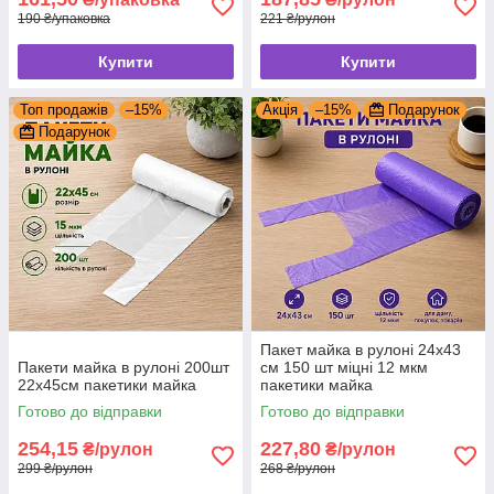
190 ₴/упаковка
221 ₴/рулон
Купити
Купити
Топ продажів
–15%
Акція
–15%
Подарунок
Подарунок
Пакет майка в рулоні 24x43
Пакети майка в рулоні 200шт
см 150 шт міцні 12 мкм
22х45см пакетики майка
пакетики майка
Готово до відправки
Готово до відправки
254,15
227,80
₴/рулон
₴/рулон
299 ₴/рулон
268 ₴/рулон