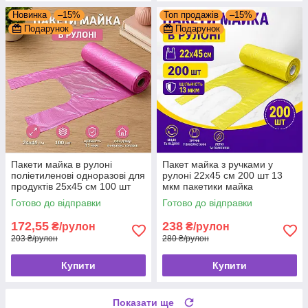
Новинка
–15%
Топ продажів
–15%
Подарунок
Подарунок
Пакети майка в рулоні
Пакет майка з ручками у
поліетиленові одноразові для
рулоні 22х45 см 200 шт 13
продуктів 25x45 см 100 шт
мкм пакетики майка
пакетики майка
Готово до відправки
Готово до відправки
172,55
238
₴/рулон
₴/рулон
203 ₴/рулон
280 ₴/рулон
Купити
Купити
Показати ще