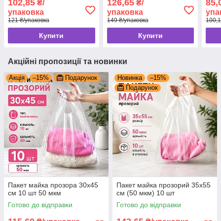
102,85
126,65
85,
₴/
₴/
упаковка
упаковка
упа
121 ₴/упаковка
149 ₴/упаковка
100,1
Купити
Купити
Акційні пропозиції та новинки
Акція
–15%
Подарунок
Новинка
–15%
Подарунок
Пакет майка прозора 30x45
Пакет майка прозорий 35x55
см 10 шт 50 мкм
см (50 мкм) 10 шт
Готово до відправки
Готово до відправки