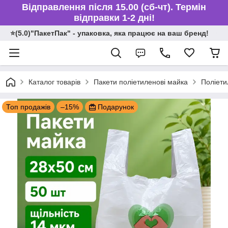
Відправлення після 15.00 (сб-чт). Термін
відправки 1-2 дні!
⭐️(5.0)"ПакетПак" - упаковка, яка працює на ваш бренд!
Каталог товарів
Пакети поліетиленові майка
Поліети
Топ продажів
–15%
Подарунок