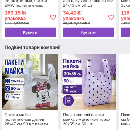
шт пакети бмв, пакети
для пакування товарів №2
майк
BMW поліетиленові,
24x43 см 50 шт
35x5
пакет-майка тип бмв
169,15
34,42
118
₴/
₴/
упаковка
упаковка
упа
199 ₴/упаковка
40,50 ₴/упаковка
139 ₴
Купити
Купити
Подібні товари компанії
Пакети майка
Поліетиленові пакети
Паке
поліетиленові дитячі
майка з малюнком горох
см 5
28x47 см 50 шт пакети
30x55 см 50 шт
майк
типу майка з малюнком