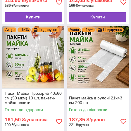
115,60
143,65
₴/упаковка
₴/упаковка
136 ₴/упаковка
169 ₴/упаковка
Купити
Купити
Акція
–15%
Подарунок
Акція
–15%
Подарунок
Пакет Майка Прозорий 40x60
см (50 мкм) 10 шт, пакети-
Пакет майка в рулоні 21х43
майка пакети
см 200 шт
Готово до відправки
Готово до відправки
161,50
187,85
₴/упаковка
₴/рулон
190 ₴/упаковка
221 ₴/рулон