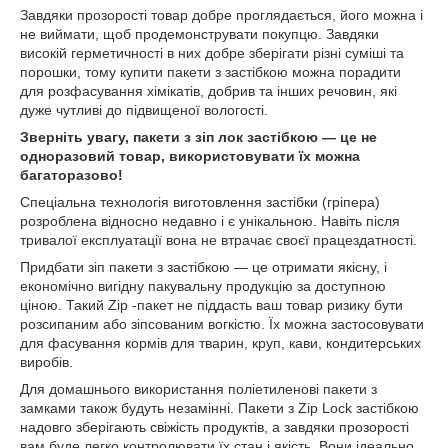
Завдяки прозорості товар добре проглядається, його можна і
не виймати, щоб продемонструвати покупцю. Завдяки
високій герметичності в них добре зберігати різні суміші та
порошки, тому купити пакети з застібкою можна порадити
для розфасування хімікатів, добрив та інших речовин, які
дуже чутливі до підвищеної вологості.
Зверніть увагу, пакети з зіп лок застібкою — це не
одноразовий товар, використовувати їх можна
багаторазово!
Спеціальна технологія виготовлення застібки (гріпера)
розроблена відносно недавно і є унікальною. Навіть після
тривалої експлуатації вона не втрачає своєї працездатності.
Придбати зіп пакети з застібкою — це отримати якісну, і
економічно вигідну пакувальну продукцію за доступною
ціною. Такий Zip -пакет не піддасть ваш товар ризику бути
розсипаним або зіпсованим вогкістю. Їх можна застосовувати
для фасування кормів для тварин, круп, кави, кондитерських
виробів.
Для домашнього використання поліетиленові пакети з
замками також будуть незамінні. Пакети з Zip Lock застібкою
надовго зберігають свіжість продуктів, а завдяки прозорості
вам буде легко контролювати їх стан і якість. Вони ідеально