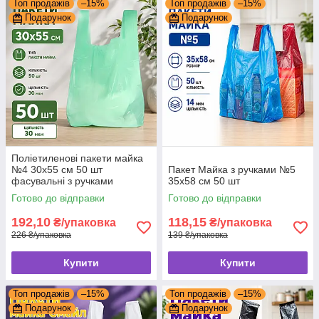
Топ продажів
–15%
Топ продажів
–15%
Подарунок
Подарунок
Поліетиленові пакети майка
№4 30х55 см 50 шт
Пакет Майка з ручками №5
фасувальні з ручками
35х58 см 50 шт
пакувальні
Готово до відправки
Готово до відправки
192,10
118,15
₴/упаковка
₴/упаковка
226 ₴/упаковка
139 ₴/упаковка
Купити
Купити
Топ продажів
–15%
Топ продажів
–15%
Подарунок
Подарунок