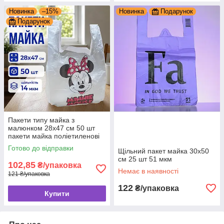
Новинка
–15%
Новинка
Подарунок
Подарунок
Пакети типу майка з
малюнком 28x47 см 50 шт
пакети майка поліетиленові
дитячі
Готово до відправки
Щільний пакет майка 30x50
см 25 шт 51 мкм
102,85
₴/упаковка
Немає в наявності
121 ₴/упаковка
122
₴/упаковка
Купити