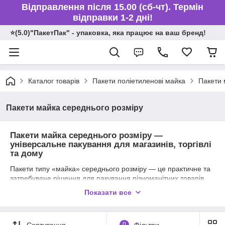
Відправлення після 15.00 (сб-чт). Термін
відправки 1-2 дні!
⭐️(5.0)"ПакетПак" - упаковка, яка працює на ваш бренд!
Каталог товарів
Пакети поліетиленові майка
Пакети 
Пакети майка середнього розміру
Пакети майка середнього розміру —
універсальне пакування для магазинів, торгівлі
та дому
Пакети типу «майка» середнього розміру — це практичне та
затребуване рішення для пакування різноманітних товарів.
Вони підходять як для продуктових магазинів, ринків, кіосків,
Показати все
так і для пакування непродовольчої продукції: побутової хімії,
текстилю, аксесуарів та інших повсякденних товарів.
Середній розмір робить ці пакети універсальними — вони
Сортування
0
Фільтри