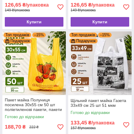
126,65
126,65
₴/упаковка
₴/упаковка
149 ₴/упаковка
149 ₴/упаковка
Купити
Купити
Топ продажів
–15%
Топ продажів
–15%
Подарунок
Подарунок
Пакет майка Полуниця
Щільний пакет майка Газета
посилена 30х55 см 50 шт
33x49 см 25 шт 51 мкм
поліетиленові пакети, пакети
Готово до відправки
з малюнком
Готово до відправки
133,45
₴/упаковка
188,70
₴
222 ₴
157 ₴/упаковка