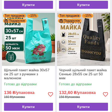
Купити
Купити
Топ продажів
–15%
Топ продажів
–15%
Подарунок
Подарунок
Щільний пакет майка 30x57
Чорний щільний пакет майка
см 25 шт з ручками з
Сенкью 28х55 см 25 шт 50
малюнком
мкм
Готово до відправки
Готово до відправки
136
132,60
₴/упаковка
₴/упаковка
160 ₴/упаковка
156 ₴/упаковка
Купити
Купити