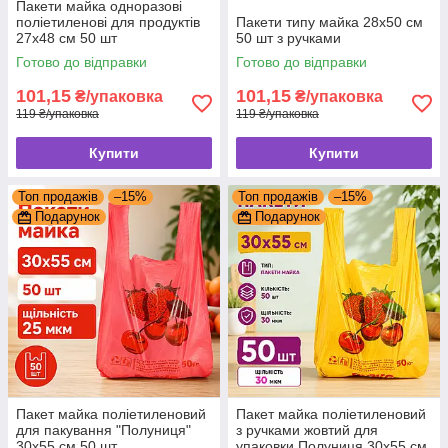
Пакети майка одноразові
поліетиленові для продуктів
Пакети типу майка 28x50 см
27х48 см 50 шт
50 шт з ручками
Готово до відправки
Готово до відправки
101,15
101,15
₴/упаковка
₴/упаковка
119 ₴/упаковка
119 ₴/упаковка
Купити
Купити
Топ продажів
–15%
Топ продажів
–15%
Подарунок
Подарунок
Пакет майка поліетиленовий
Пакет майка поліетиленовий
для пакування "Полуниця"
з ручками жовтий для
30х55 см 50 шт
упаковки Полуниця 30х55 см