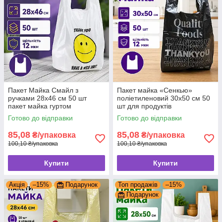
Пакет Майка Смайл з
Пакет майка «Сенкью»
ручками 28х46 см 50 шт
поліетиленовий 30х50 см 50
пакет майка гуртом
шт для продуктів
Готово до відправки
Готово до відправки
85,08
85,08
₴/упаковка
₴/упаковка
100,10 ₴/упаковка
100,10 ₴/упаковка
Купити
Купити
Акція
–15%
Подарунок
Топ продажів
–15%
Подарунок