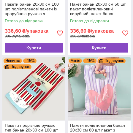
Пакети банан 20x30 см 100
Пакет банан 20x30 см 50 шт
шт, поліетиленові пакети із
пакет поліетиленовий
прорубною ручкою з
вирубний, пакет банан
логотипом
поліетиленовий з прорізною
Готово до відправки
Готово до відправки
ручкою
336,60
336,60
₴/упаковка
₴/упаковка
396 ₴/упаковка
396 ₴/упаковка
Купити
Купити
Новинка
–15%
Акція
–15%
Подарунок
Подарунок
Пакет з прорізною ручкою
Пакети поліетиленові банан
тип банан 20x30 см 100 шт
20x30 см 80 шт пакет з