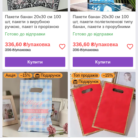
Пакети банан 20x30 см 100
Пакети банан 20x30 см 100
шт, пакети з вирубною
шт, пакети поліетиленові типу
ручкою, пакет із прорізною
банан, пакети з прорубними
ручкою
ручками
Готово до відправки
Готово до відправки
336,60
336,60
₴/упаковка
₴/упаковка
396 ₴/упаковка
396 ₴/упаковка
Купити
Купити
Акція
–15%
Подарунок
Топ продажів
–15%
Подарунок