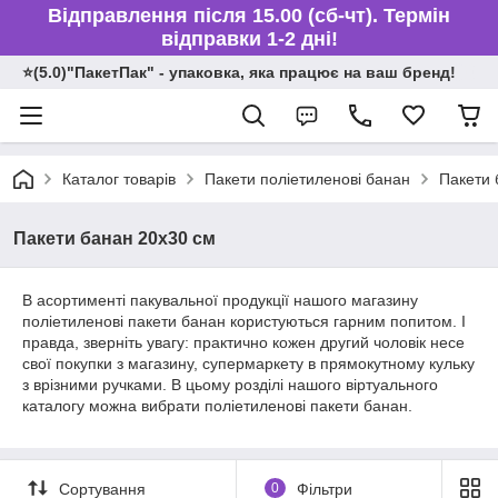
Відправлення після 15.00 (сб-чт). Термін
відправки 1-2 дні!
⭐️(5.0)"ПакетПак" - упаковка, яка працює на ваш бренд!
Каталог товарів
Пакети поліетиленові банан
Пакети 
Пакети банан 20x30 см
В асортименті пакувальної продукції нашого магазину
поліетиленові пакети банан користуються гарним попитом. І
правда, зверніть увагу: практично кожен другий чоловік несе
свої покупки з магазину, супермаркету в прямокутному кульку
з врізними ручками. В цьому розділі нашого віртуального
каталогу можна вибрати поліетиленові пакети банан.
Сортування
0
Фільтри