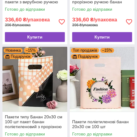
пакети з вирубною ручкою
прорізною ручкою банан
Готово до відправки
Готово до відправки
336,60
336,60
₴/упаковка
₴/упаковка
396 ₴/упаковка
396 ₴/упаковка
Купити
Купити
Новинка
–15%
Топ продажів
–15%
Подарунок
Подарунок
Пакети типу Банан 20x30 см
100 шт пакет банан
Пакети поліетиленові банан
поліетиленовий з прорізною
20x30 см 100 шт
ручкою
Готово до відправки
Готово до відправки