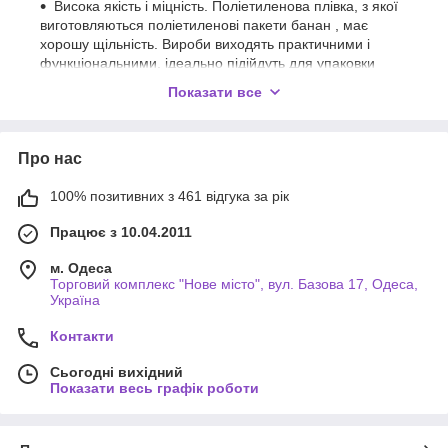
Висока якість і міцність. Поліетиленова плівка, з якої
виготовляються поліетиленові пакети банан , має
хорошу щільність. Вироби виходять практичними і
функціональними, ідеально підійдуть для упаковки
косметики, парфумерії, лікарських засобів, сувенірних
Показати все
товарів, канцтоварів і поліграфічної продукції.
Доступна ціна. В магазині «ПакетПак» можна
придбати якісну упаковку, яка ідеально підійде, як для
Про нас
торгівлі, так і для госп.потреб. Вартість на
поліетиленові пакети банан цілком доступна, і з
100% позитивних з 461 відгука за рік
величезного асортименту навіть самий вимогливий
покупець зможе підібрати найбільш оптимальний для
Працює з 10.04.2011
нього варіант.
м. Одеса
Замовити пакети з вирубною ручкою в магазині «ПакетПак»
Торговий комплекс "Нове місто", вул. Базова 17, Одеса,
просто: оформіть замовлення на сайті через кошик або
Україна
зателефонуйте за одним із вказаних телефонів. Здійснюємо
доставку товарів по всій території України.
Контакти
Сьогодні вихідний
Показати весь графік роботи