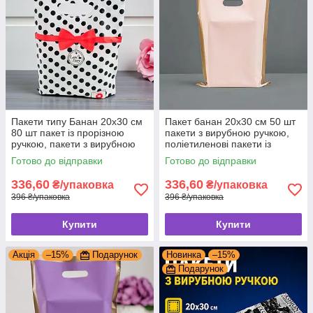
Пакети типу Банан 20x30 см
Пакет банан 20x30 см 50 шт
80 шт пакет із прорізною
пакети з вирубною ручкою,
ручкою, пакети з вирубною
поліетиленові пакети із
ручкою
прорубною ручкою з
Готово до відправки
Готово до відправки
логотипом
336,60
336,60
₴/упаковка
₴/упаковка
396 ₴/упаковка
396 ₴/упаковка
Купити
Купити
Акція
–15%
Подарунок
Новинка
–15%
Подарунок