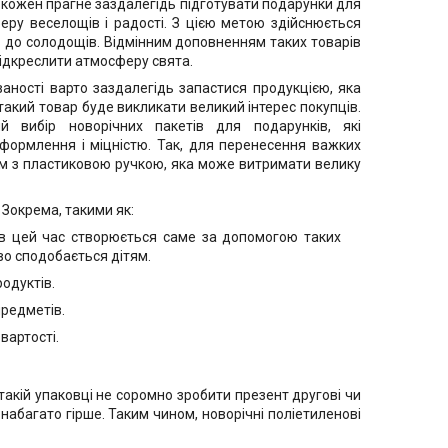
й кожен прагне заздалегідь підготувати подарунки для
еру веселощів і радості. З цією метою здійснюється
ів до солодощів. Відмінним доповненням таких товарів
підкреслити атмосферу свята.
ваності варто заздалегідь запастися продукцією, яка
 такий товар буде викликати великий інтерес покупців.
й вибір новорічних пакетів для подарунків, які
формлення і міцністю. Так, для перенесення важких
м з пластиковою ручкою, яка може витримати велику
 Зокрема, такими як:
 в цей час створюється саме за допомогою таких
во сподобається дітям.
родуктів.
предметів.
вартості.
такій упаковці не соромно зробити презент другові чи
набагато гірше. Таким чином, новорічні поліетиленові