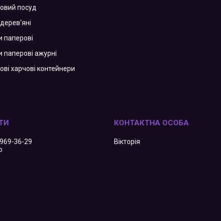
зовий посуд
дерев'яні
и паперові
и паперові ажурні
ові харчові контейнери
 969-36-29
Вікторія
р