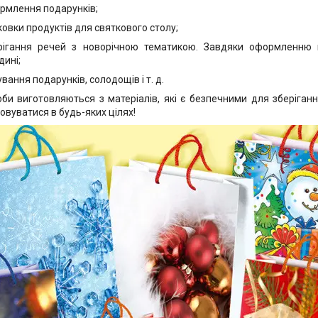
рмлення подарунків;
ковки продуктів для святкового столу;
рігання речей з новорічною тематикою. Завдяки оформленню п
дині;
вання подарунків, солодощів і т. д.
оби виготовляються з матеріалів, які є безпечними для зберіган
овуватися в будь-яких цілях!