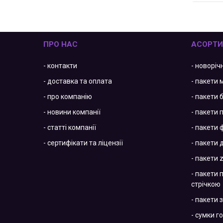
ПРО НАС
АСОРТ
- контакти
- новоріч
- доставка та оплата
- пакети 
- про компанію
- пакети 
- новини компанії
- пакети 
- статті компанії
- пакети 
- сертифікати та ліцензії
- пакети 
- пакети z
- пакети 
стрічкою
- пакети
- сумки г