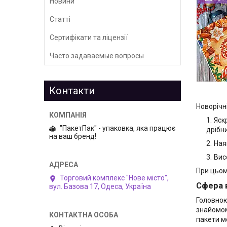
Новини
Статті
Сертифікати та ліцензії
Часто задаваемые вопросы
Контакти
Новорічн
Яск
"ПакетПак" - упаковка, яка працює
дрібн
на ваш бренд!
Ная
Вис
При цьом
Торговий комплекс "Нове місто",
Сфера 
вул. Базова 17, Одеса, Україна
Головною
знайомом
пакети м